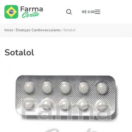
R$ 0.00
Inicio
/
Doenças Cardiovasculares
/ Sotalol
Sotalol