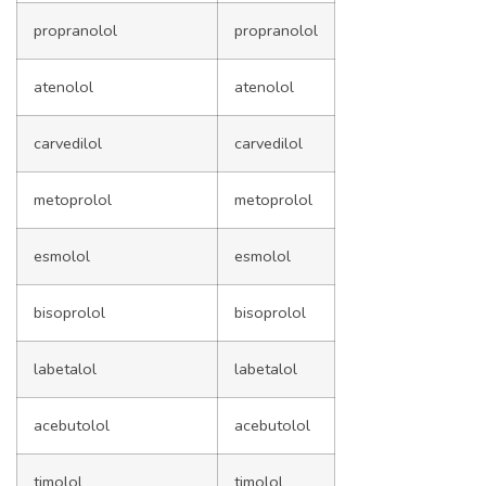
propranolol
propranolol
atenolol
atenolol
carvedilol
carvedilol
metoprolol
metoprolol
esmolol
esmolol
bisoprolol
bisoprolol
labetalol
labetalol
acebutolol
acebutolol
timolol
timolol