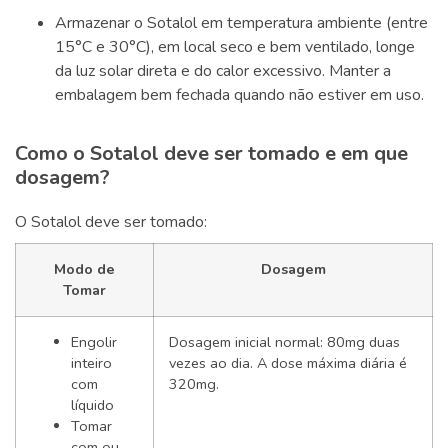
Armazenar o Sotalol em temperatura ambiente (entre
15°C e 30°C), em local seco e bem ventilado, longe
da luz solar direta e do calor excessivo. Manter a
embalagem bem fechada quando não estiver em uso.
Como o Sotalol deve ser tomado e em que
dosagem?
O Sotalol deve ser tomado:
Modo de
Dosagem
Tomar
Engolir
Dosagem inicial normal: 80mg duas
inteiro
vezes ao dia. A dose máxima diária é
com
320mg.
líquido
Tomar
com ou