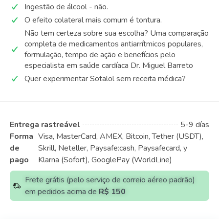
Ingestão de álcool - não.
O efeito colateral mais comum é tontura.
Não tem certeza sobre sua escolha? Uma comparação
completa de medicamentos antiarrítmicos populares,
formulação, tempo de ação e benefícios pelo
especialista em saúde cardíaca Dr. Miguel Barreto
Quer experimentar Sotalol sem receita médica?
Entrega rastreável
5-9 días
Forma
Visa, MasterCard, AMEX, Bitcoin, Tether (USDT),
de
Skrill, Neteller, Paysafe:cash, Paysafecard, y
pago
Klarna (Sofort), GooglePay (WorldLine)
Frete grátis (pelo serviço de correio aéreo padrão)
em pedidos acima de
R$ 150