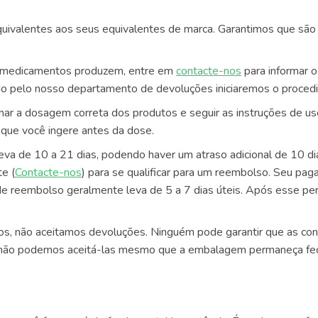
ivalentes aos seus equivalentes de marca. Garantimos que são
os medicamentos produzem, entre em
contacte-nos
para informar 
do pelo nosso departamento de devoluções iniciaremos o proce
mar a dosagem correta dos produtos e seguir as instruções de u
que você ingere antes da dose.
va de 10 a 21 dias, podendo haver um atraso adicional de 10 dias
e (
Contacte-nos
) para se qualificar para um reembolso. Seu pa
 reembolso geralmente leva de 5 a 7 dias úteis. Após esse perí
mos, não aceitamos devoluções. Ninguém pode garantir que as c
e não podemos aceitá-las mesmo que a embalagem permaneça fe