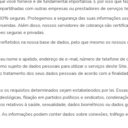
e você fornece é de fundamental importância. É por isso que fa
partilhadas com outras empresas ou prestadores de serviços ter
100% seguras. Protegemos a segurança das suas informações us
inseridas. Além disso, nossos servidores de cobrança são certifi
es seguras e privadas.
o refletidos na nossa base de dados, pelo que mesmo os nossos 
u nome e apelido, endereço de e-mail, número de telefone de co
mo sujeito de dados pessoais para utilizar o serviços deste Site
a o tratamento dos seus dados pessoais de acordo com a finalid
 os requisitos determinados sejam estabelecidos por lei. Essas
 ideológicas, filiação em partidos políticos e sindicatos, condenaç
s relativos à saúde, sexualidade, dados biométricos ou dados g
te. As informações podem conter dados sobre conexões, tráfego 