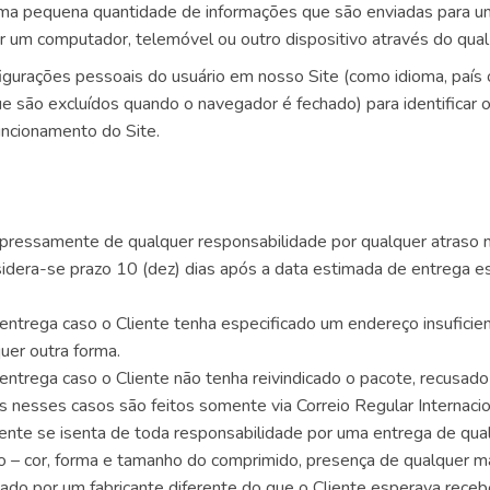
uma pequena quantidade de informações que são enviadas para
r um computador, telemóvel ou outro dispositivo através do qual o 
nfigurações pessoais do usuário em nosso Site (como idioma, paí
 são excluídos quando o navegador é fechado) para identificar 
uncionamento do Site.
pressamente de qualquer responsabilidade por qualquer atraso 
idera-se prazo 10 (dez) dias após a data estimada de entrega esp
entrega caso o Cliente tenha especificado um endereço insufici
uer outra forma.
entrega caso o Cliente não tenha reivindicado o pacote, recusa
s nesses casos são feitos somente via Correio Regular Internacio
nte se isenta de toda responsabilidade por uma entrega de qua
mo – cor, forma e tamanho do comprimido, presença de qualquer 
ado por um fabricante diferente do que o Cliente esperava receb