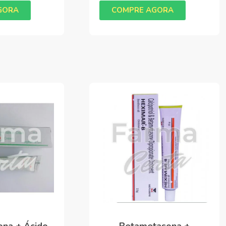
GORA
COMPRE AGORA
na + Ácido
Betametasona +