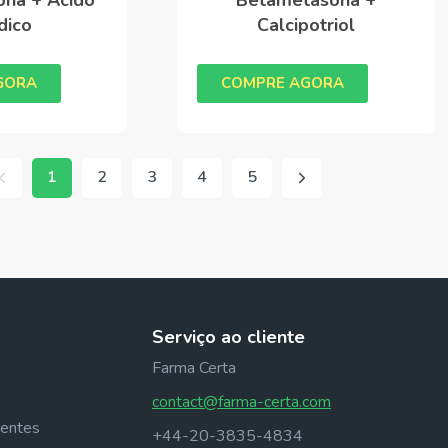
dico
Calcipotriol
GORA
COMPRE AGORA
1
2
3
4
5
Serviço ao cliente
Farma Certa
contact@farma-certa.com
uentes
+44-20-3835-4834