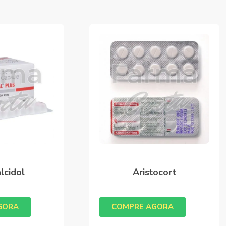
lcidol
Aristocort
GORA
COMPRE AGORA