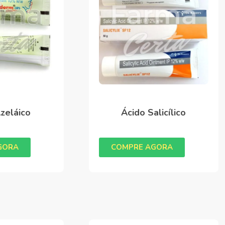
zeláico
Ácido Salicílico
GORA
COMPRE AGORA