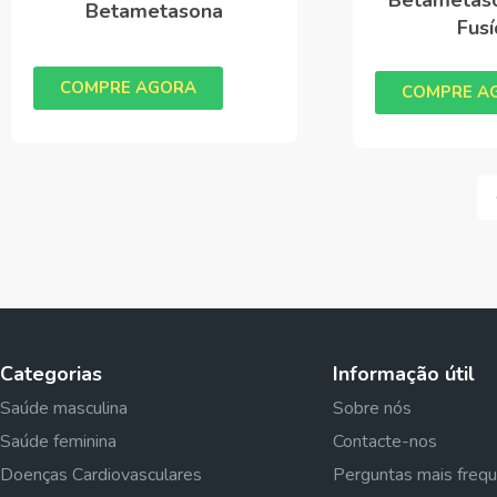
Betametasona
Fusí
COMPRE AGORA
COMPRE A
Categorias
Informação útil
Saúde masculina
Sobre nós
Saúde feminina
Contacte-nos
Doenças Cardiovasculares
Perguntas mais freq