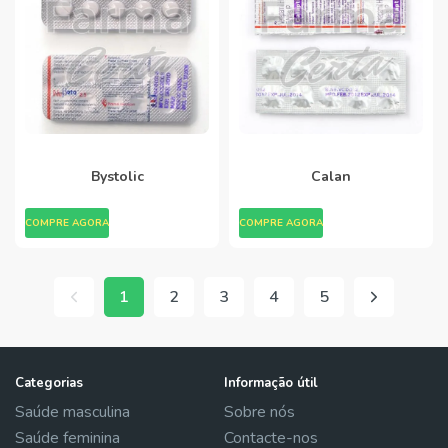
Bystolic
Calan
COMPRE AGORA
COMPRE AGORA
1
2
3
4
5
Categorias
Informação útil
Saúde masculina
Sobre nós
Saúde feminina
Contacte-nos