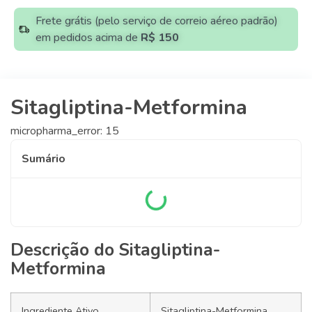
Frete grátis (pelo serviço de correio aéreo padrão)
em pedidos acima de
R$ 150
Sitagliptina-Metformina
micropharma_error: 15
Sumário
Descrição do Sitagliptina-
Metformina
Ingrediente Ativo
Sitagliptina-Metformina