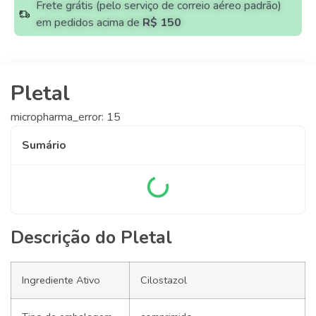
Frete grátis (pelo serviço de correio aéreo padrão)
em pedidos acima de
R$ 150
Pletal
micropharma_error: 15
Sumário
Descrição do Pletal
Ingrediente Ativo
Cilostazol