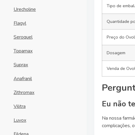
Tipo de emba
Urecholine
Quantidade po
Flagyl
Seroquel
Preço do Ovol
Topamax
Dosagem
Suprax
Venda de Ovo
Anafranil
Pergunt
Zithromax
Eu não t
Vilitra
Na nossa farmác
Luvox
complicações, o
Fildena