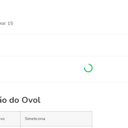
ror: 15
ão do Ovol
ivo
Simeticona