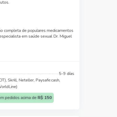
utos.
ão completa de populares medicamentos
especialista em saúde sexual Dr. Miguel
5-9 días
), Skrill, Neteller, Paysafe:cash,
WorldLine)
) em pedidos acima de
R$ 150