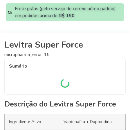
Frete grátis (pelo serviço de correio aéreo padrão)
em pedidos acima de
R$ 150
Levitra Super Force
micropharma_error: 15
Sumário
Descrição do Levitra Super Force
Ingrediente Ativo
Vardenafila + Dapoxetina