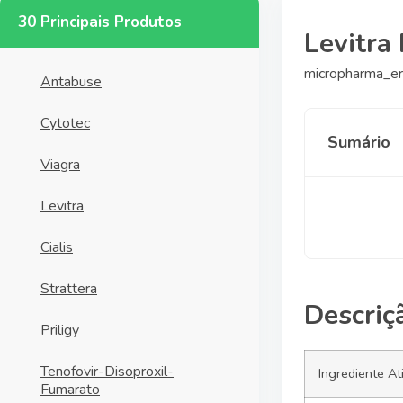
30 Principais Produtos
Levitra
micropharma_er
Antabuse
Cytotec
Sumário
Viagra
Levitra
Cialis
Strattera
Descriç
Priligy
Tenofovir-Disoproxil-
Ingrediente At
Fumarato