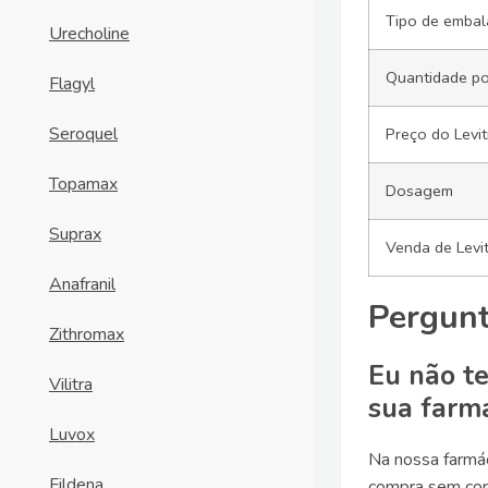
Tipo de emba
Urecholine
Quantidade po
Flagyl
Seroquel
Preço do Levit
Topamax
Dosagem
Suprax
Venda de Levit
Anafranil
Pergunt
Zithromax
Eu não te
Vilitra
sua farm
Luvox
Na nossa farmác
Fildena
compra sem comp