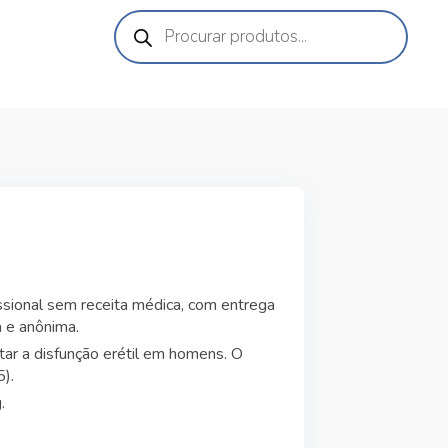
ssional sem receita médica, com entrega
a e anônima.
atar a disfunção erétil em homens. O
).
.