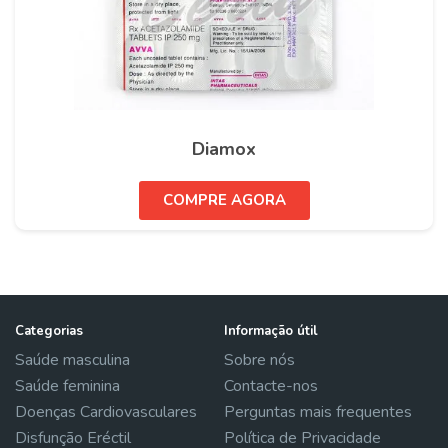
Diamox
COMPRE AGORA
Categorias
Informação útil
Saúde masculina
Sobre nós
Saúde feminina
Contacte-nos
Doenças Cardiovasculares
Perguntas mais frequentes
Disfunção Eréctil
Política de Privacidade