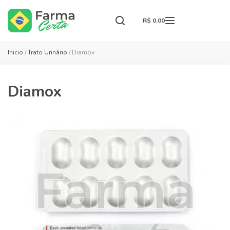
R$ 0.00
Inicio
/
Trato Urinário
/ Diamox
Diamox