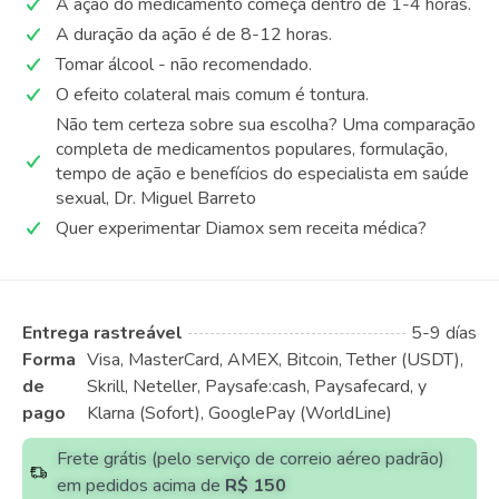
A ação do medicamento começa dentro de 1-4 horas.
A duração da ação é de 8-12 horas.
Tomar álcool - não recomendado.
O efeito colateral mais comum é tontura.
Não tem certeza sobre sua escolha? Uma comparação
completa de medicamentos populares, formulação,
tempo de ação e benefícios do especialista em saúde
sexual, Dr. Miguel Barreto
Quer experimentar Diamox sem receita médica?
Entrega rastreável
5-9 días
Forma
Visa, MasterCard, AMEX, Bitcoin, Tether (USDT),
de
Skrill, Neteller, Paysafe:cash, Paysafecard, y
pago
Klarna (Sofort), GooglePay (WorldLine)
Frete grátis (pelo serviço de correio aéreo padrão)
em pedidos acima de
R$ 150