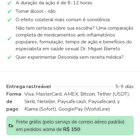
A duração da ação é de 8-12 horas.
Tomar álcool - não.
O efeito colateral mais comum é sonolência.
Não tem certeza sobre sua escolha? Uma comparação
completa de medicamentos anti-inflamatórios
populares, formulação, tempo de ação e benefícios do
especialista em saúde sexual Dr. Miguel Barreto
Quer experimentar Desonida sem receita médica?
Entrega rastreável
5-9 días
Forma
Visa, MasterCard, AMEX, Bitcoin, Tether (USDT),
de
Skrill, Neteller, Paysafe:cash, Paysafecard, y
pago
Klarna (Sofort), GooglePay (WorldLine)
Frete grátis (pelo serviço de correio aéreo padrão)
em pedidos acima de
R$ 150