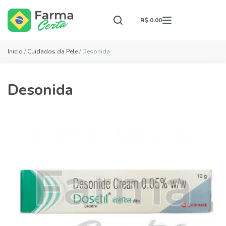
R$ 0.00
Inicio
/
Cuidados da Pele
/ Desonida
Desonida