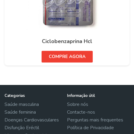
Ciclobenzaprina Hcl
COMPRE AGORA
Categorias
Informação útil
Saúde masculina
Sobre nós
Saúde feminina
Contacte-nos
Doenças Cardiovasculares
Perguntas mais frequentes
Disfunção Eréctil
Política de Privacidade