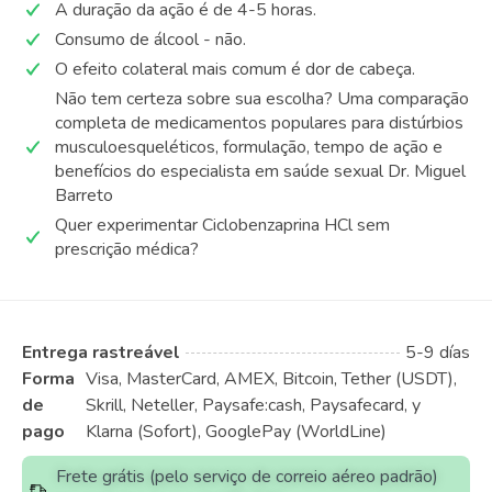
A duração da ação é de 4-5 horas.
Consumo de álcool - não.
O efeito colateral mais comum é dor de cabeça.
Não tem certeza sobre sua escolha? Uma comparação
completa de medicamentos populares para distúrbios
musculoesqueléticos, formulação, tempo de ação e
benefícios do especialista em saúde sexual Dr. Miguel
Barreto
Quer experimentar Ciclobenzaprina HCl sem
prescrição médica?
Entrega rastreável
5-9 días
Forma
Visa, MasterCard, AMEX, Bitcoin, Tether (USDT),
de
Skrill, Neteller, Paysafe:cash, Paysafecard, y
pago
Klarna (Sofort), GooglePay (WorldLine)
Frete grátis (pelo serviço de correio aéreo padrão)