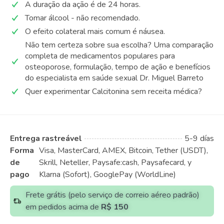
A duração da ação é de 24 horas.
Tomar álcool - não recomendado.
O efeito colateral mais comum é náusea.
Não tem certeza sobre sua escolha? Uma comparação
completa de medicamentos populares para
osteoporose, formulação, tempo de ação e benefícios
do especialista em saúde sexual Dr. Miguel Barreto
Quer experimentar Calcitonina sem receita médica?
Entrega rastreável
5-9 días
Forma
Visa, MasterCard, AMEX, Bitcoin, Tether (USDT),
de
Skrill, Neteller, Paysafe:cash, Paysafecard, y
pago
Klarna (Sofort), GooglePay (WorldLine)
Frete grátis (pelo serviço de correio aéreo padrão)
em pedidos acima de
R$ 150