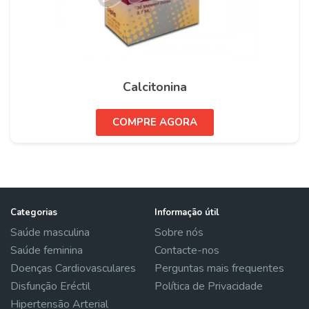
Calcitonina
COMPRE AGORA
Categorias
Informação útil
Saúde masculina
Sobre nós
Saúde feminina
Contacte-nos
Doenças Cardiovasculares
Perguntas mais frequentes
Disfunção Eréctil
Política de Privacidade
Hipertensão Arterial