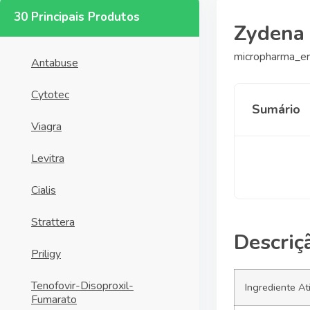
30 Principais Produtos
Zydena
micropharma_er
Antabuse
Cytotec
Sumário
Viagra
Levitra
Cialis
Strattera
Descriç
Priligy
Tenofovir-Disoproxil-
Ingrediente At
Fumarato