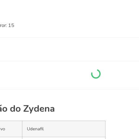
ror: 15
ão do Zydena
ivo
Udenafil