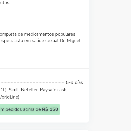
utos.
completa de medicamentos populares
especialista em saúde sexual Dr. Miguel
5-9 días
), Skrill, Neteller, Paysafe:cash,
WorldLine)
) em pedidos acima de
R$ 150