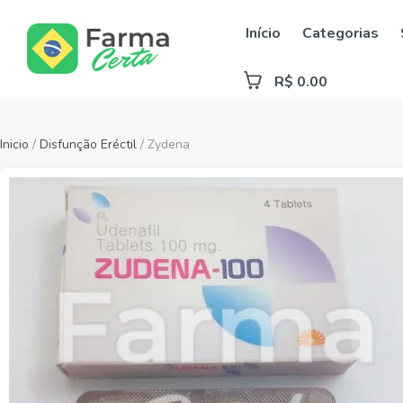
Início
Categorias
R$ 0.00
Inicio
/
Disfunção Eréctil
/ Zydena