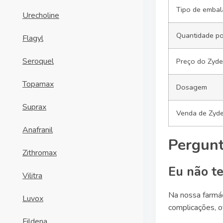
Tipo de emba
Urecholine
Quantidade po
Flagyl
Seroquel
Preço do Zyd
Topamax
Dosagem
Suprax
Venda de Zyd
Anafranil
Pergunt
Zithromax
Eu não t
Vilitra
Na nossa farmá
Luvox
complicações, o
Fildena