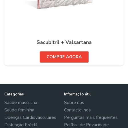
Sacubitril + Valsartana
COMPRE AGORA
Categorias
Informação útil
Saúde masculina
Sobre nós
Saúde feminina
Contacte-nos
Doenças Cardiovasculares
Perguntas mais frequentes
Disfunção Eréctil
Política de Privacidade