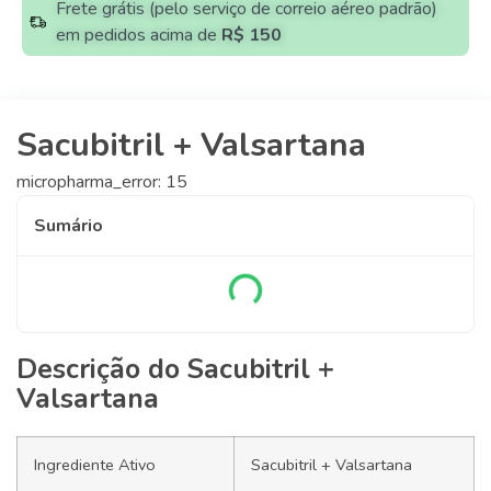
Frete grátis (pelo serviço de correio aéreo padrão)
em pedidos acima de
R$ 150
Sacubitril + Valsartana
micropharma_error: 15
Sumário
Descrição do Sacubitril +
Valsartana
Ingrediente Ativo
Sacubitril + Valsartana