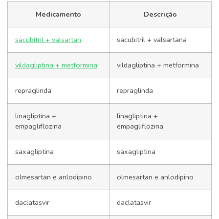
Medicamento
Descrição
sacubitril + valsartan
sacubitril + valsartana
vildagliptina + metformina
vildagliptina + metformina
repraglinda
repraglinda
linagliptina +
linagliptina +
empagliflozina
empagliflozina
saxagliptina
saxagliptina
olmesartan e anlodipino
olmesartan e anlodipino
daclatasvir
daclatasvir